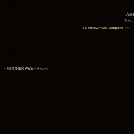
Страница:
1
АК
Тема
#1. Werewolves. Vampires
Etsu
Страница:
1
»
FURTHER AWE
»
Акции