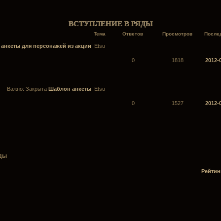
ВСТУПЛЕНИЕ В РЯДЫ
Тема
Ответов
Просмотров
После
анкеты для персонажей из акции
Etsu
0
1818
2012-
Важно:
Закрыта
Шаблон анкеты
Etsu
0
1527
2012-
яды
Рейтин