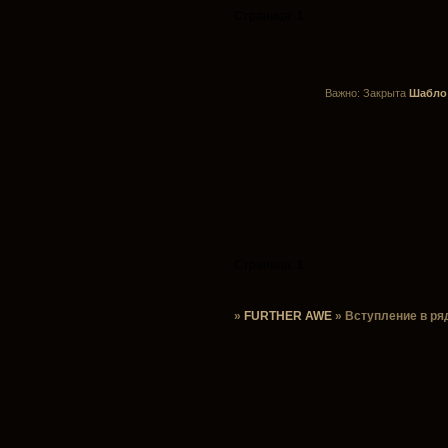
Страница:
1
Важно:
Закрыта
Шабло 
Страница:
1
»
FURTHER AWE
»
Вступление в р